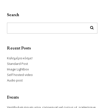
Search
Recent Posts
Καλημέρα κόσμε!
Standard Post
Image Lightbox
Self hosted video
Audio post
Events
Vestibulum ipsum urna, consequat vel cursus ut, scelerisque