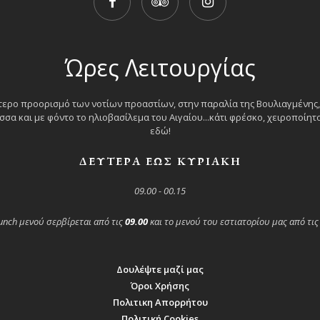
Ώρες Λειτουργίας
ερο προορισμό των νοτίων προαστίων, στην παραλία της Βουλιαγμένης,
σα και με φόντο το ηλιοβασίλεμα του Αιγαίου...κάτι φρέσκο, χειροποίητο 
εδώ!
ΔΕΥΤΕΡΑ ΕΩΣ ΚΥΡΙΑΚΗ
09.00 - 00.15
unch μενού σερβίρεται από τις
09.00
και το μενού του εστιατορίου μας από τι
Δουλέψτε μαζί μας
Όροι Χρήσης
Πολιτικη Απορρήτου
Πολιτική Cookies