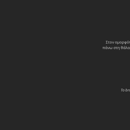
Στον ομορφότ
πάνω στη θάλασ
Το br