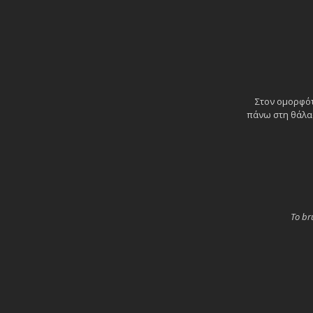
Στον ομορφότ
πάνω στη θάλασ
Το br