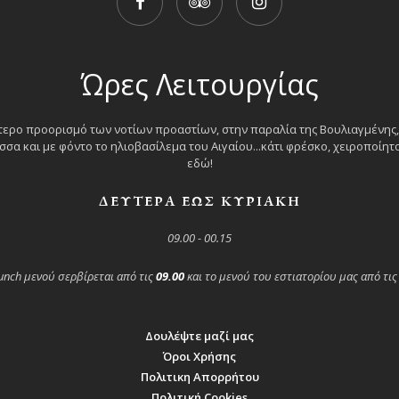
Ώρες Λειτουργίας
ερο προορισμό των νοτίων προαστίων, στην παραλία της Βουλιαγμένης,
σα και με φόντο το ηλιοβασίλεμα του Αιγαίου...κάτι φρέσκο, χειροποίητο 
εδώ!
ΔΕΥΤΕΡΑ ΕΩΣ ΚΥΡΙΑΚΗ
09.00 - 00.15
unch μενού σερβίρεται από τις
09.00
και το μενού του εστιατορίου μας από τι
Δουλέψτε μαζί μας
Όροι Χρήσης
Πολιτικη Απορρήτου
Πολιτική Cookies